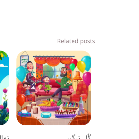
Related posts
گُل نرگس
نها