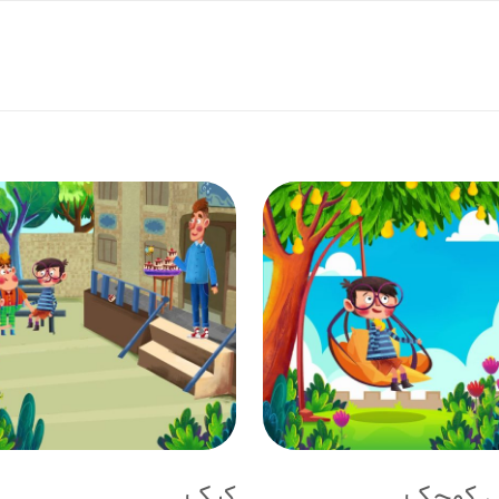
ل کوچک
کیک