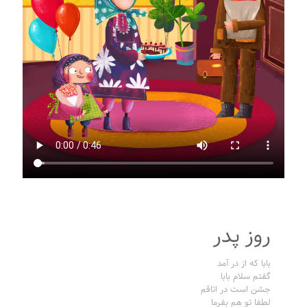
روز پدر
بابا که از در آمد
گفتم سلام بابا
جشن است در اتاقم
لطفا تو هم بفرما