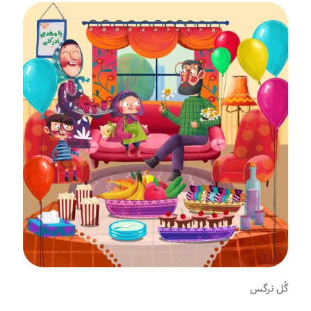
گُل نرگس