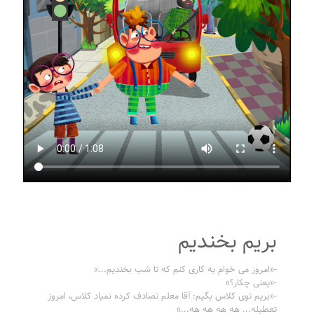
بریم بخندیم
-«امروز می خوام یه کاری کنم که تا شب بخندیم...»
-«یعنی چکار؟»
-«بریم توی کلاس بگیم: آقا معلم تصادف کرده نمیاد کلاس، امروز
تعطیله... هه هه هه هه...»